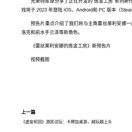
光荣特库摩分享了正在开发的“炼金工房”系列新
戏将于 2023 年登陆 iOS、Android和 PC 版本
预告片重点介绍了我们将与主角蕾丝莱利安娜一
洛克和前水手兰泽等新角色。
《蕾丝莱利安娜的炼金工房》新预告片
视频截图
关键词：
上一篇
《虚妄轮回》游民试玩：卡牌加桌游，越玩越上头