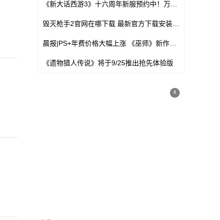
《新大话西游3》十六周年新服预约中！万元现金、海量福利等你领！
毁灭枪手2官网在哪下载 最新官方下载安装地址
晨报|PS+年费价格大幅上涨 《巫师》新作开发达260人
《遗物猎人传说》将于9/25推出抢先体验版
x