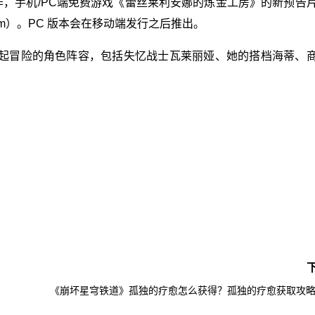
作，手机/PC端免费游戏《蕾丝莱利安娜的炼金工房》的新预告
（Steam）。PC 版本会在移动端发行之后推出。
起冒险的角色阵容，包括失忆战士瓦莱丽娅、她的搭档海蒂、
《崩坏星穹铁道》孤独的疗愈怎么获得？孤独的疗愈获取攻