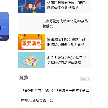
估值回归历史低位，REITs
配置价值凸显|快看点
三启万物完成超10亿元A3战略
轮融资
时空中的绘旅人乐事联名薯片怎么购买 时空中的绘旅人乐事联名薯片购买建议
简讯:胜宏科技：高端产品
的供给仍将处于相对紧张的
状态
3-(2,3-环氧丙氧)丙基三甲
氧基硅烷商品报价动态
（2026-07-01）
网游
《天涯明月刀手游》9月8日每日一题答案分享
原神3.5新增食谱一览