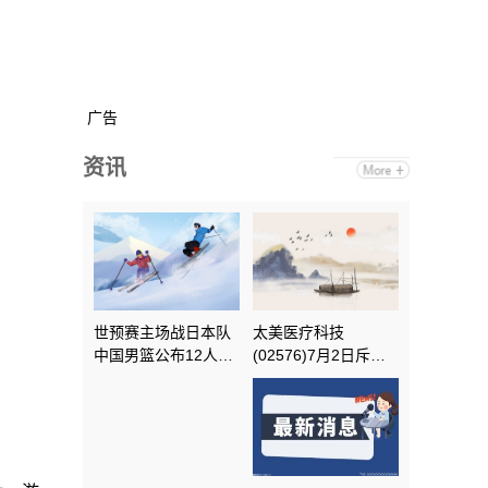
广告
资讯
世预赛主场战日本队
太美医疗科技
中国男篮公布12人名
(02576)7月2日斥资
单_最新快讯
46.9万港元回购7.24
万股|微头条