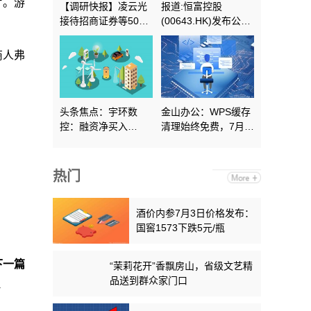
片。游
【调研快报】凌云光
报道:恒富控股
接待招商证券等50家
(00643.HK)发布公
机构调研 播报
告，该公司的股份将
于2026年7月2日下午
商人弗
一时正起恢复买卖
头条焦点：宇环数
金山办公：WPS缓存
控：融资净买入
清理始终免费，7月上
1296.51万元，融资
线体验优化
余额3.78亿元
热门
酒价内参7月3日价格发布：
国窖1573下跌5元/瓶
下一篇
“茉莉花开”香飘房山，省级文艺精
品送到群众家门口
略